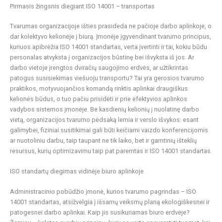
Pirmasis žingsnis diegiant ISO 14001 – transportas
Tvarumas organizacijoje išties prasideda ne pačioje darbo aplinkoje, o
dar kolektyvo kelionėje į biurą. Įmonėje įgyvendinant tvarumo principus,
kuriuos apibrėžia ISO 14001 standartas, verta įvertinti ir tai, kokiu būdu
personalas atvyksta į organizacijos būstinę bei išvyksta iš jos. Ar
darbo vietoje įrengtos dviračių saugojimo erdvės, ar užtikrintas
patogus susisiekimas viešuoju transportu? Tai yra gerosios tvarumo
praktikos, motyvuojančios komandą rinktis aplinkai draugiškus
kelionės būdus, o tuo pačiu prisidėti ir prie efektyvios aplinkos
vadybos sistemos įmonėje. Be kasdienių kelionių į nuolatinę darbo
vietą, organizacijos tvarumo pėdsaką lemia ir verslo išvykos: esant
galimybei, fiziniai susitikimai gali būti keičiami vaizdo konferencijomis
ar nuotoliniu darbu, taip taupant ne tik laiko, bet ir gamtinių išteklių
resursus, kurių optimizavimu taip pat paremtas ir ISO 14001 standartas.
ISO standartų diegimas vidinėje biuro aplinkoje
Administracinio pobūdžio įmonė, kurios tvarumo pagrindas – ISO
14001 standartas, atsižvelgia į išsamų veiksmų planą ekologiškesnei ir
patogesnei darbo aplinkai. Kaip jis susikuriamas biuro erdvėje?