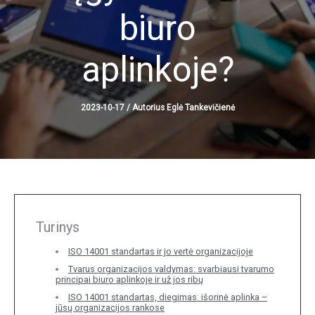
biuro
aplinkoje?
2023-10-17
/ Autorius
Eglė Tankevičienė
Turinys
ISO 14001 standartas ir jo vertė organizacijoje
Tvarus organizacijos valdymas: svarbiausi tvarumo
principai biuro aplinkoje ir už jos ribų
ISO 14001 standartas, diegimas: išorinė aplinka –
jūsų organizacijos rankose