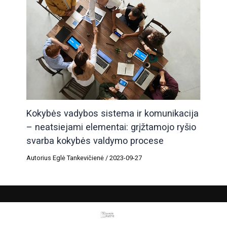
Kokybės vadybos sistema ir komunikacija
– neatsiejami elementai: grįžtamojo ryšio
svarba kokybės valdymo procese
Autorius
Eglė Tankevičienė
/
2023-09-27
TEL. NUMERIS
+37061481427