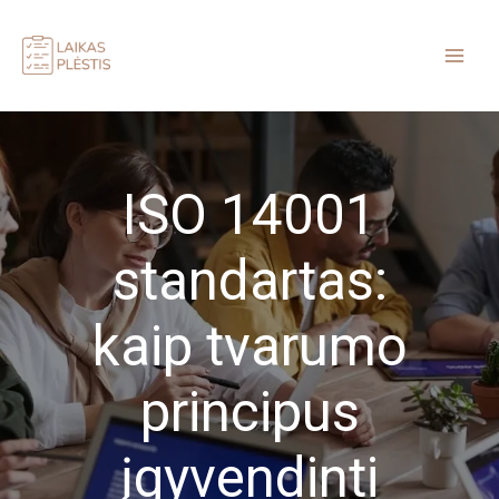
Pereiti
prie
turinio
ISO 14001
standartas:
kaip tvarumo
principus
įgyvendinti