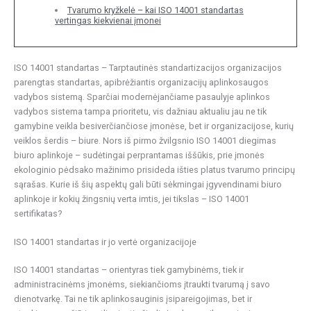
Tvarumo kryžkelė – kai ISO 14001 standartas
vertingas kiekvienai įmonei
ISO 14001 standartas – Tarptautinės standartizacijos organizacijos
parengtas standartas, apibrėžiantis organizacijų aplinkosaugos
vadybos sistemą. Sparčiai modernėjančiame pasaulyje aplinkos
vadybos sistema tampa prioritetu, vis dažniau aktualiu jau ne tik
gamybine veikla besiverčiančiose įmonėse, bet ir organizacijose, kurių
veiklos šerdis – biure. Nors iš pirmo žvilgsnio ISO 14001 diegimas
biuro aplinkoje – sudėtingai perprantamas iššūkis, prie įmonės
ekologinio pėdsako mažinimo prisideda išties platus tvarumo principų
sąrašas. Kurie iš šių aspektų gali būti sėkmingai įgyvendinami biuro
aplinkoje ir kokių žingsnių verta imtis, jei tikslas – ISO 14001
sertifikatas?
ISO 14001 standartas ir jo vertė organizacijoje
ISO 14001 standartas – orientyras tiek gamybinėms, tiek ir
administracinėms įmonėms, siekiančioms įtraukti tvarumą į savo
dienotvarkę. Tai ne tik aplinkosauginis įsipareigojimas, bet ir