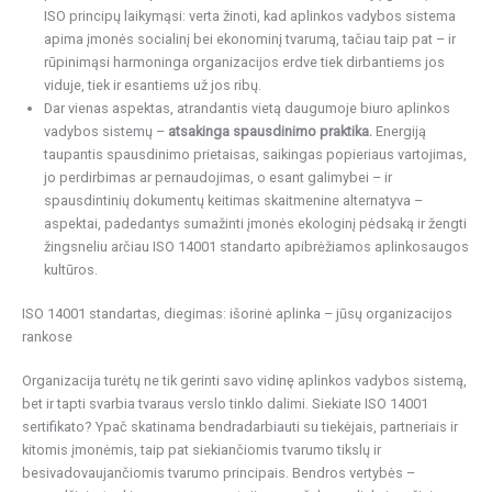
ISO principų laikymąsi: verta žinoti, kad aplinkos vadybos sistema
apima įmonės socialinį bei ekonominį tvarumą, tačiau taip pat – ir
rūpinimąsi harmoninga organizacijos erdve tiek dirbantiems jos
viduje, tiek ir esantiems už jos ribų.
Dar vienas aspektas, atrandantis vietą daugumoje biuro aplinkos
vadybos sistemų –
atsakinga spausdinimo praktika.
Energiją
taupantis spausdinimo prietaisas, saikingas popieriaus vartojimas,
jo perdirbimas ar pernaudojimas, o esant galimybei – ir
spausdintinių dokumentų keitimas skaitmenine alternatyva –
aspektai, padedantys sumažinti įmonės ekologinį pėdsaką ir žengti
žingsneliu arčiau ISO 14001 standarto apibrėžiamos aplinkosaugos
kultūros.
ISO 14001 standartas, diegimas: išorinė aplinka – jūsų organizacijos
rankose
Organizacija turėtų ne tik gerinti savo vidinę aplinkos vadybos sistemą,
bet ir tapti svarbia tvaraus verslo tinklo dalimi. Siekiate ISO 14001
sertifikato? Ypač skatinama bendradarbiauti su tiekėjais, partneriais ir
kitomis įmonėmis, taip pat siekiančiomis tvarumo tikslų ir
besivadovaujančiomis tvarumo principais. Bendros vertybės –