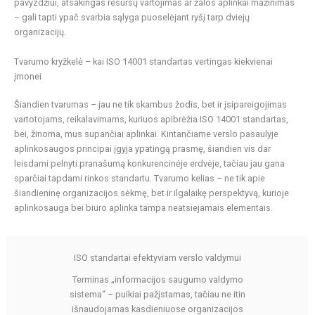
pavyzdžiui, atsakingas resursų vartojimas ar žalos aplinkai mažinimas
– gali tapti ypač svarbia sąlyga puoselėjant ryšį tarp dviejų
organizacijų.
Tvarumo kryžkelė – kai ISO 14001 standartas vertingas kiekvienai
įmonei
Šiandien tvarumas – jau ne tik skambus žodis, bet ir įsipareigojimas
vartotojams, reikalavimams, kuriuos apibrėžia ISO 14001 standartas,
bei, žinoma, mus supančiai aplinkai. Kintančiame verslo pasaulyje
aplinkosaugos principai įgyja ypatingą prasmę, šiandien vis dar
leisdami pelnyti pranašumą konkurencinėje erdvėje, tačiau jau gana
sparčiai tapdami rinkos standartu. Tvarumo kelias – ne tik apie
šiandieninę organizacijos sėkmę, bet ir ilgalaikę perspektyvą, kurioje
aplinkosauga bei biuro aplinka tampa neatsiejamais elementais.
ISO standartai efektyviam verslo valdymui
Terminas „informacijos saugumo valdymo
sistema“ – puikiai pažįstamas, tačiau ne itin
išnaudojamas kasdieniuose organizacijos