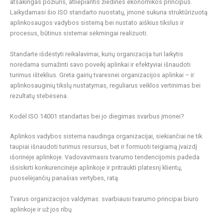
atsakingas požiūris, atliepiantis žiedinės ekonomikos principus.
Laikydamasi šio ISO standarto nuostatų, įmonė sukuria struktūrizuotą
aplinkosaugos vadybos sistemą bei nustato aiškius tikslus ir
procesus, būtinus sistemai sėkmingai realizuoti.
Standarte išdėstyti reikalavimai, kurių organizacija turi laikytis
norėdama sumažinti savo poveikį aplinkai ir efektyviai išnaudoti
turimus išteklius. Greta gairių tvaresnei organizacijos aplinkai – ir
aplinkosauginių tikslų nustatymas, reguliarus veiklos vertinimas bei
rezultatų stebėsena.
Kodėl ISO 14001 standartas bei jo diegimas svarbus įmonei?
Aplinkos vadybos sistema naudinga organizacijai, siekiančiai ne tik
taupiai išnaudoti turimus resursus, bet ir formuoti teigiamą įvaizdį
išorinėje aplinkoje. Vadovavimasis tvarumo tendencijomis padeda
išsiskirti konkurencinėje aplinkoje ir pritraukti platesnį klientų,
puoselėjančių panašias vertybes, ratą.
Tvarus organizacijos valdymas: svarbiausi tvarumo principai biuro
aplinkoje ir už jos ribų