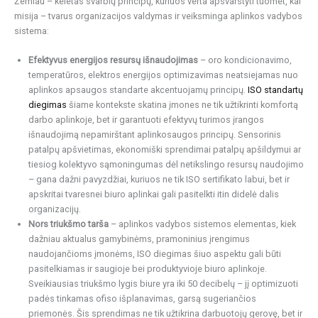
Žemiau – keletas svarbių principų, kuriuos verta apsvarstyti tuomet, kai
misija – tvarus organizacijos valdymas ir veiksminga aplinkos vadybos
sistema:
Efektyvus energijos resursų išnaudojimas
– oro kondicionavimo,
temperatūros, elektros energijos optimizavimas neatsiejamas nuo
aplinkos apsaugos standarte akcentuojamų principų.
ISO standartų
diegimas
šiame kontekste skatina įmones ne tik užtikrinti komfortą
darbo aplinkoje, bet ir garantuoti efektyvų turimos įrangos
išnaudojimą nepamirštant aplinkosaugos principų. Sensorinis
patalpų apšvietimas, ekonomiški sprendimai patalpų apšildymui ar
tiesiog kolektyvo sąmoningumas dėl netikslingo resursų naudojimo
– gana dažni pavyzdžiai, kuriuos ne tik ISO sertifikato labui, bet ir
apskritai tvaresnei biuro aplinkai gali pasitelkti itin didelė dalis
organizacijų.
Nors triukšmo tarša
– aplinkos vadybos sistemos elementas, kiek
dažniau aktualus gamybinėms, pramoninius įrengimus
naudojančioms įmonėms, ISO diegimas šiuo aspektu gali būti
pasitelkiamas ir saugioje bei produktyvioje biuro aplinkoje.
Sveikiausias triukšmo lygis biure yra iki 50 decibelų – jį optimizuoti
padės tinkamas ofiso išplanavimas, garsą sugeriančios
priemonės. Šis sprendimas ne tik užtikrina darbuotojų gerovę, bet ir