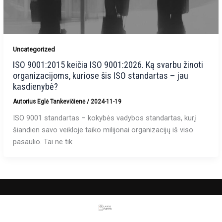
Uncategorized
ISO 9001:2015 keičia ISO 9001:2026. Ką svarbu žinoti
organizacijoms, kuriose šis ISO standartas – jau
kasdienybė?
Autorius
Eglė Tankevičienė
/
2024-11-19
ISO 9001 standartas – kokybės vadybos standartas, kurį
šiandien savo veikloje taiko milijonai organizacijų iš viso
pasaulio. Tai ne tik
TEL. NUMERIS
+37061481427