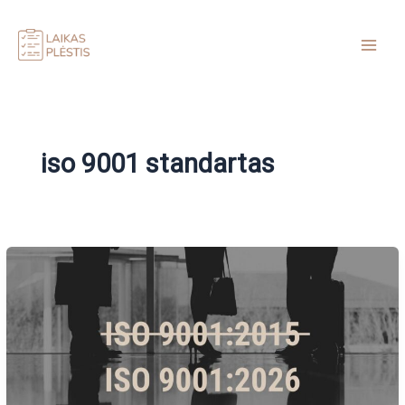
Pereiti
prie
turinio
iso 9001 standartas