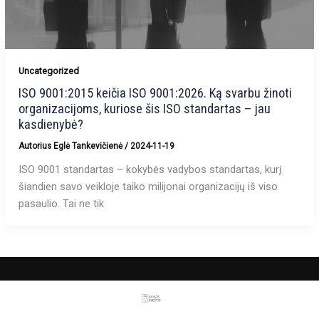
Uncategorized
ISO 9001:2015 keičia ISO 9001:2026. Ką svarbu žinoti
organizacijoms, kuriose šis ISO standartas – jau
kasdienybė?
Autorius
Eglė Tankevičienė
/
2024-11-19
ISO 9001 standartas – kokybės vadybos standartas, kurį
šiandien savo veikloje taiko milijonai organizacijų iš viso
pasaulio. Tai ne tik
TEL. NUMERIS
+37061481427